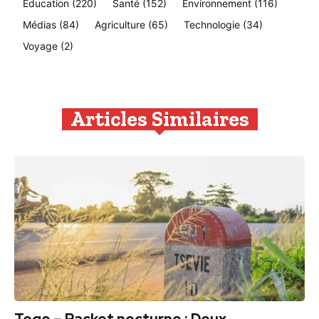
Education
(220)
Santé
(152)
Environnement
(116)
Médias
(84)
Agriculture
(65)
Technologie
(34)
Voyage
(2)
Articles Similaires
Togo – Racket nocturne : Deux