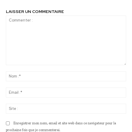
LAISSER UN COMMENTAIRE
Commenter
:
No
:*
Ema
:*
Sit
:
Enregistrer mon nom, email et site web dans ce navigateur pour la
prochaine fois que je commenterai.