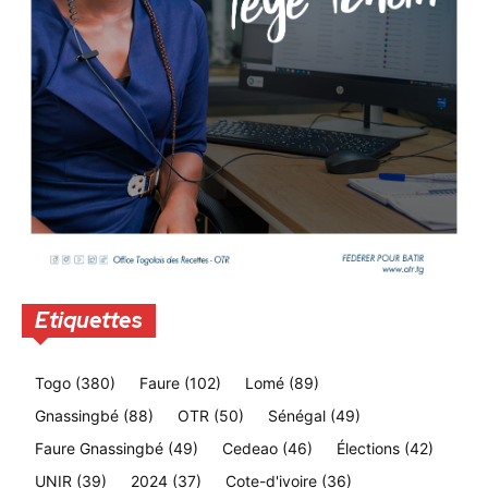
Etiquettes
Togo
(380)
Faure
(102)
Lomé
(89)
Gnassingbé
(88)
OTR
(50)
Sénégal
(49)
Faure Gnassingbé
(49)
Cedeao
(46)
Élections
(42)
UNIR
(39)
2024
(37)
Cote-d'ivoire
(36)