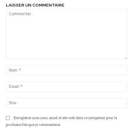
LAISSER UN COMMENTAIRE
Commenter
:
No
:*
Ema
:*
Sit
:
Enregistrer mon nom, email et site web dans ce navigateur pour la
prochaine fois que je commenterai.