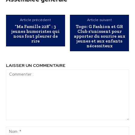
Article précédent
Article suivant
“Ma Famille 228” : 3
Togo: G Fashion et GR
jeunes humoristes qui
Club s’unissent pour
nous font pleurer de
apporter du sourire aux
rire
jeunes et aux enfants
nécessiteux
LAISSER UN COMMENTAIRE
Commenter
:
No