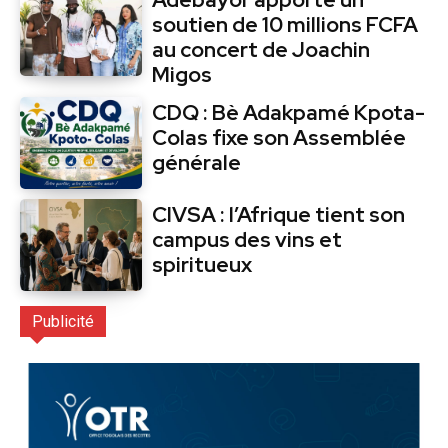
soutien de 10 millions FCFA
au concert de Joachin
Migos
CDQ : Bè Adakpamé Kpota-
Colas fixe son Assemblée
générale
CIVSA : l’Afrique tient son
campus des vins et
spiritueux
Publicité