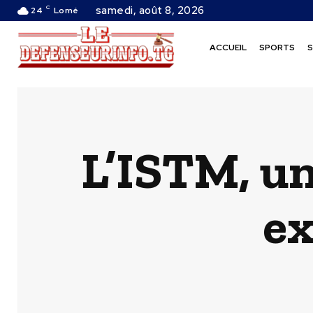
C
samedi, août 8, 2026
24
Lomé
ACCUEIL
SPORTS
S
L’ISTM, un
ex