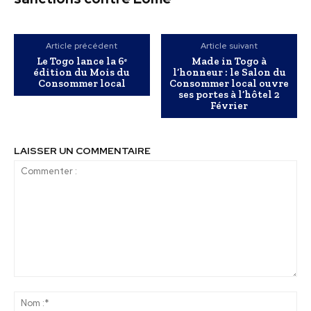
Article précédent
Article suivant
Le Togo lance la 6ᵉ
Made in Togo à
édition du Mois du
l’honneur : le Salon du
Consommer local
Consommer local ouvre
ses portes à l’hôtel 2
Février
LAISSER UN COMMENTAIRE
Commenter
:
No