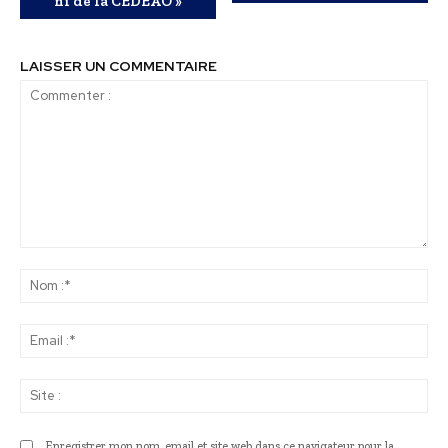
ni de la CEDEAO »
LAISSER UN COMMENTAIRE
Commenter
:
No
:*
Ema
:*
Sit
:
Enregistrer mon nom, email et site web dans ce navigateur pour la