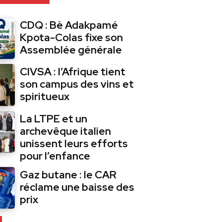
CDQ : Bè Adakpamé
Kpota-Colas fixe son
Assemblée générale
CIVSA : l’Afrique tient
son campus des vins et
spiritueux
La LTPE et un
archevêque italien
unissent leurs efforts
pour l’enfance
Gaz butane : le CAR
réclame une baisse des
prix