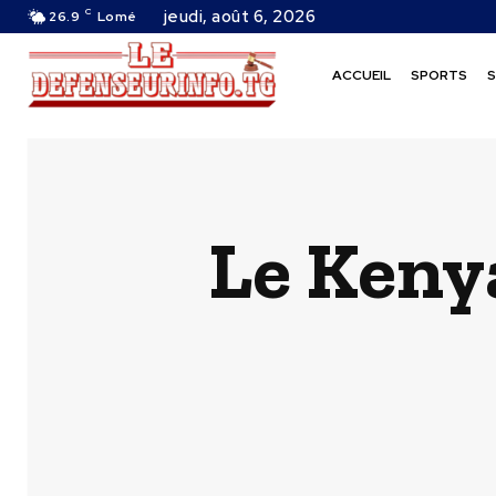
C
jeudi, août 6, 2026
26.9
Lomé
ACCUEIL
SPORTS
S
Le Kenya