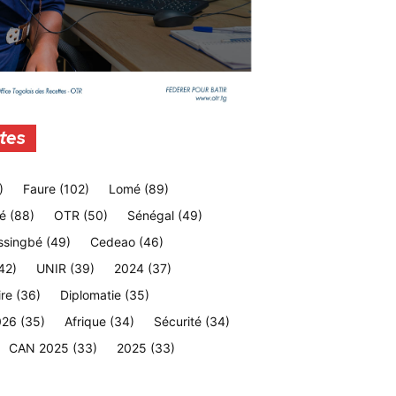
tes
)
Faure
(102)
Lomé
(89)
é
(88)
OTR
(50)
Sénégal
(49)
ssingbé
(49)
Cedeao
(46)
42)
UNIR
(39)
2024
(37)
ire
(36)
Diplomatie
(35)
026
(35)
Afrique
(34)
Sécurité
(34)
CAN 2025
(33)
2025
(33)