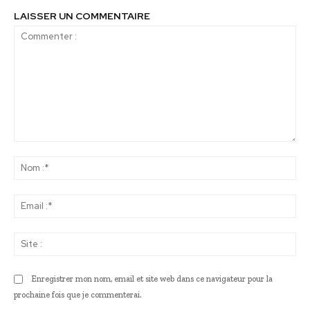
LAISSER UN COMMENTAIRE
Commenter
:
No
:*
Ema
:*
Sit
:
Enregistrer mon nom, email et site web dans ce navigateur pour la
prochaine fois que je commenterai.