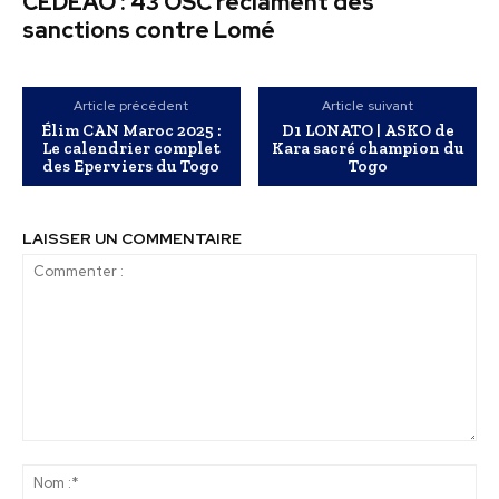
CEDEAO : 43 OSC réclament des
sanctions contre Lomé
Article précédent
Article suivant
Élim CAN Maroc 2025 :
D1 LONATO | ASKO de
Le calendrier complet
Kara sacré champion du
des Eperviers du Togo
Togo
LAISSER UN COMMENTAIRE
Commenter
:
No
:*