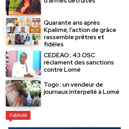
d’armes détruites
Quarante ans après
Kpalimé, l’action de grâce
rassemble prêtres et
fidèles
CEDEAO : 43 OSC
réclament des sanctions
contre Lomé
Togo : un vendeur de
journaux interpellé à Lomé
Publicité