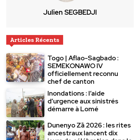
Julien SEGBEDJI
Articles Récents
Togo | Aflao-Sagbado :
SEMEKONAWO IV
officiellement reconnu
chef de canton
Inondations : l’aide
d’urgence aux sinistrés
démarre à Lomé
Dunenyo Zā 2026 : les rites
ancestraux lancent dix