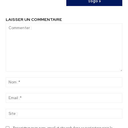
Togo »
LAISSER UN COMMENTAIRE
Commenter
:
No
:*
Ema
:*
Sit
: