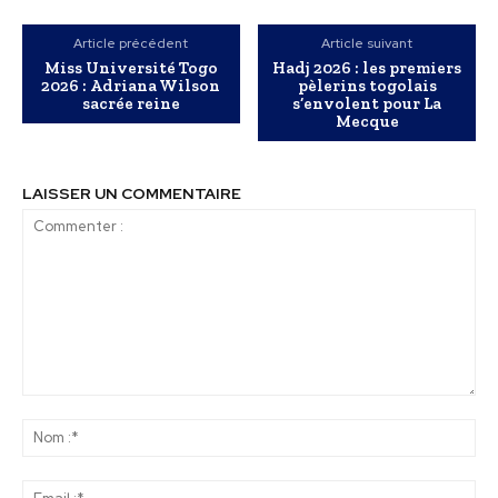
Article précédent
Article suivant
Miss Université Togo
Hadj 2026 : les premiers
2026 : Adriana Wilson
pèlerins togolais
sacrée reine
s’envolent pour La
Mecque
LAISSER UN COMMENTAIRE
Commenter
:
No
:*
Ema