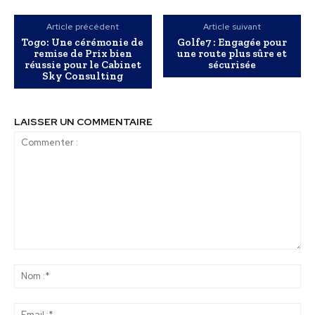
Article précédent
Article suivant
Togo: Une cérémonie de
Golfe7 : Engagée pour
remise de Prix bien
une route plus sûre et
réussie pour le Cabinet
sécurisée
Sky Consulting
LAISSER UN COMMENTAIRE
Commenter
:
No
:*
Ema