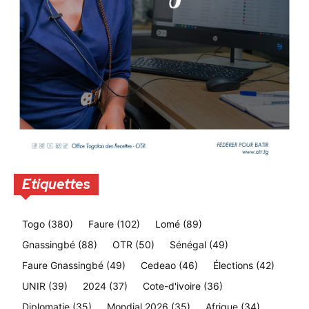
Etiquettes
Togo
(380)
Faure
(102)
Lomé
(89)
Gnassingbé
(88)
OTR
(50)
Sénégal
(49)
Faure Gnassingbé
(49)
Cedeao
(46)
Élections
(42)
UNIR
(39)
2024
(37)
Cote-d'ivoire
(36)
Diplomatie
(35)
Mondial 2026
(35)
Afrique
(34)