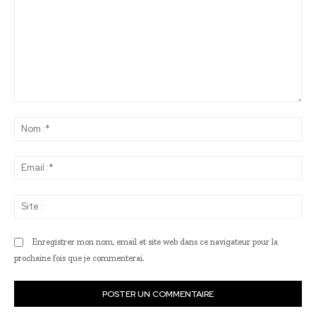
Commenter
:
No
:*
Ema
:*
Sit
:
Enregistrer mon nom, email et site web dans ce navigateur pour la
prochaine fois que je commenterai.