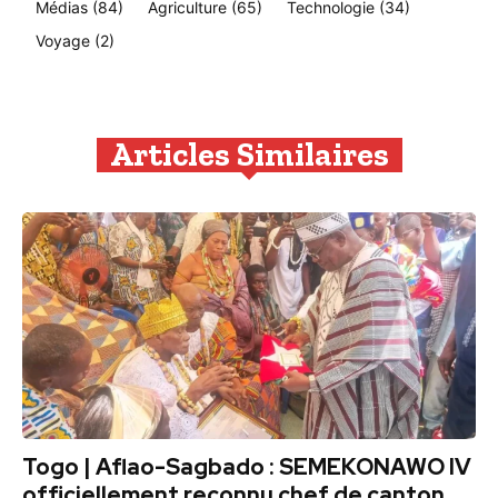
Médias
(84)
Agriculture
(65)
Technologie
(34)
Voyage
(2)
Articles Similaires
Togo | Aflao-Sagbado : SEMEKONAWO IV
officiellement reconnu chef de canton