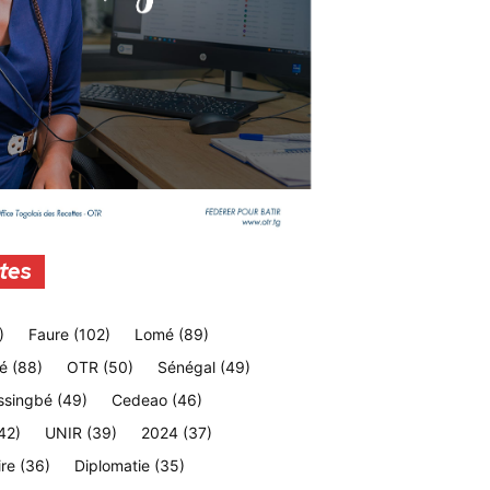
tes
)
Faure
(102)
Lomé
(89)
é
(88)
OTR
(50)
Sénégal
(49)
ssingbé
(49)
Cedeao
(46)
42)
UNIR
(39)
2024
(37)
ire
(36)
Diplomatie
(35)