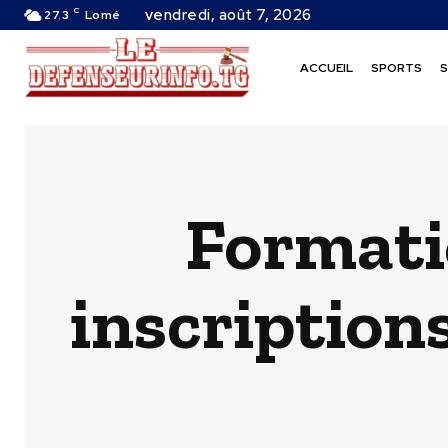
C
vendredi, août 7, 2026
27.3
Lomé
ACCUEIL
SPORTS
S
Formatio
inscription