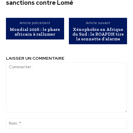
sanctions contre Lomé
Article précédent
Article suivant
Mondial 2026 : le phare
Xénophobie en Afrique
africain à rallumer
du Sud : le ROAPDH tire
la sonnette d’alarme
LAISSER UN COMMENTAIRE
Commenter
:
No
:*