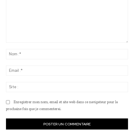
Commenter
:
No
:*
Ema
:*
Sit
:
Enregistrer mon nom, email et site web dans ce navigateur pour la
prochaine fois que je commenterai.