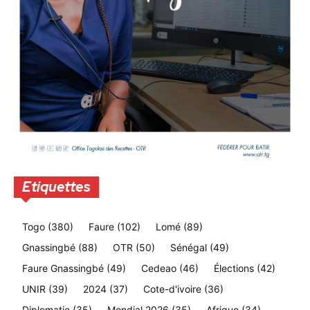
Etiquettes
Togo
(380)
Faure
(102)
Lomé
(89)
Gnassingbé
(88)
OTR
(50)
Sénégal
(49)
Faure Gnassingbé
(49)
Cedeao
(46)
Élections
(42)
UNIR
(39)
2024
(37)
Cote-d'ivoire
(36)
Diplomatie
(35)
Mondial 2026
(35)
Afrique
(34)