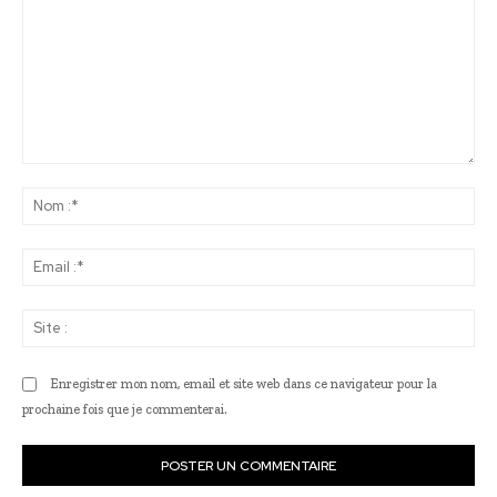
Commenter
:
No
:*
Ema
:*
Sit
:
Enregistrer mon nom, email et site web dans ce navigateur pour la
prochaine fois que je commenterai.