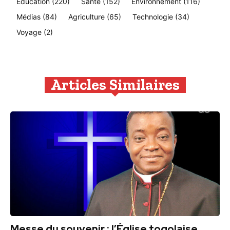
Education
(220)
Santé
(152)
Environnement
(116)
Médias
(84)
Agriculture
(65)
Technologie
(34)
Voyage
(2)
Articles Similaires
Messe du souvenir : l’Église togolaise