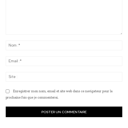
Commenter
:
No
:*
Ema
:*
Sit
:
Enregistrer mon nom, email et site web dans ce navigateur pour la
prochaine fois que je commenterai.