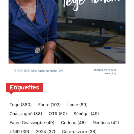
Etiquettes
Togo
(380)
Faure
(102)
Lomé
(89)
Gnassingbé
(88)
OTR
(50)
Sénégal
(49)
Faure Gnassingbé
(49)
Cedeao
(46)
Élections
(42)
UNIR
(39)
2024
(37)
Cote-d'ivoire
(36)