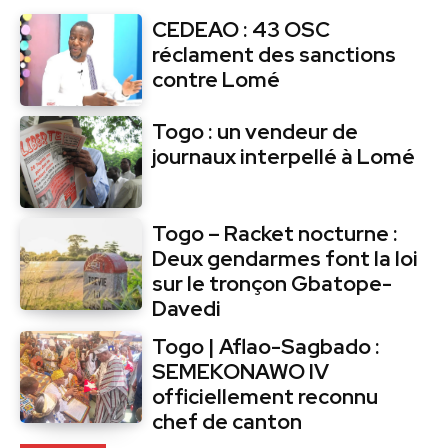
CEDEAO : 43 OSC
réclament des sanctions
contre Lomé
Togo : un vendeur de
journaux interpellé à Lomé
Togo – Racket nocturne :
Deux gendarmes font la loi
sur le tronçon Gbatope-
Davedi
Togo | Aflao-Sagbado :
SEMEKONAWO IV
officiellement reconnu
chef de canton