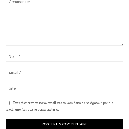
Commenter
:
No
:*
Ema
:*
Sit
:
Enregistrer mon nom, email et site web dans ce navigateur pour la
prochaine fois que je commenterai.