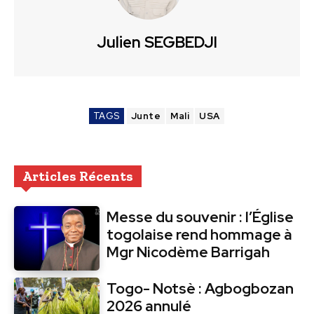
Julien SEGBEDJI
TAGS
Junte
Mali
USA
Articles Récents
Messe du souvenir : l’Église
togolaise rend hommage à
Mgr Nicodème Barrigah
Togo- Notsè : Agbogbozan
2026 annulé