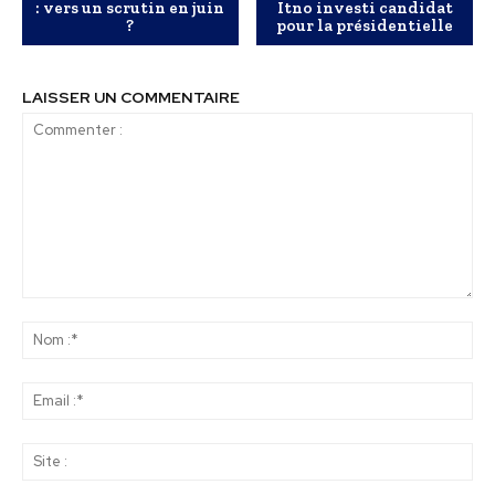
: vers un scrutin en juin
Itno investi candidat
?
pour la présidentielle
LAISSER UN COMMENTAIRE
Commenter
:
No
:*
Ema
:*
Sit
: