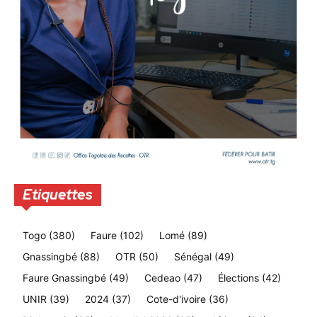
Etiquettes
Togo
(380)
Faure
(102)
Lomé
(89)
Gnassingbé
(88)
OTR
(50)
Sénégal
(49)
Faure Gnassingbé
(49)
Cedeao
(47)
Élections
(42)
UNIR
(39)
2024
(37)
Cote-d'ivoire
(36)