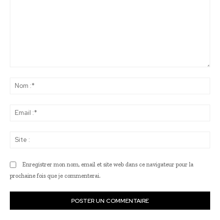
Commenter
:
No
:*
Ema
:*
Sit
:
Enregistrer mon nom, email et site web dans ce navigateur pour la
prochaine fois que je commenterai.