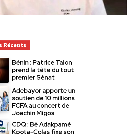
s Récents
Bénin : Patrice Talon
prend la tête du tout
premier Sénat
Adebayor apporte un
soutien de 10 millions
FCFA au concert de
Joachin Migos
CDQ : Bè Adakpamé
Kpota-Colas fixe son