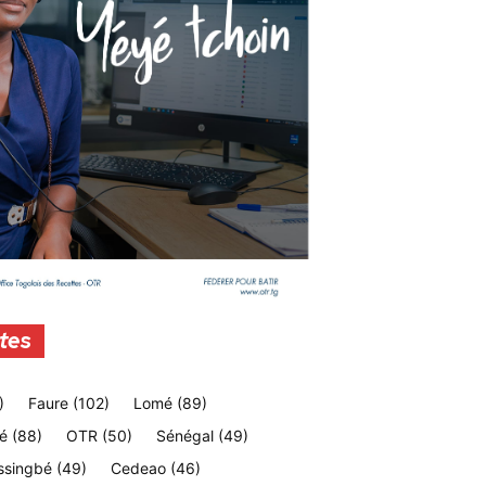
tes
)
Faure
(102)
Lomé
(89)
é
(88)
OTR
(50)
Sénégal
(49)
ssingbé
(49)
Cedeao
(46)