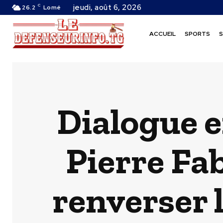
C
jeudi, août 6, 2026
26.2
Lomé
ACCUEIL
SPORTS
S
Dialogue 
Pierre Fab
renverser 