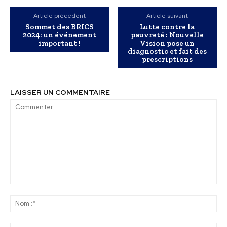
Article précédent
Article suivant
Sommet des BRICS
Lutte contre la
2024: un événement
pauvreté : Nouvelle
important !
Vision pose un
diagnostic et fait des
prescriptions
LAISSER UN COMMENTAIRE
Commenter
:
No
:*