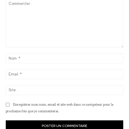
Commenter
:
No
:*
Ema
:*
Sit
:
Enregistrer mon nom, email et site web dans ce navigateur pour la
prochaine fois que je commenterai.