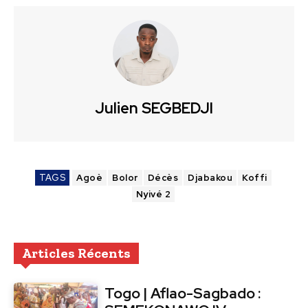
Julien SEGBEDJI
TAGS
Agoè
Bolor
Décès
Djabakou
Koffi
Nyivé 2
Articles Récents
Togo | Aflao-Sagbado :