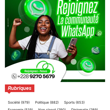
Rubriques
Société
(979)
Politique
(882)
Sports
(653)
Economie
(519)
Non classé
(290)
Diplomatie
(289)