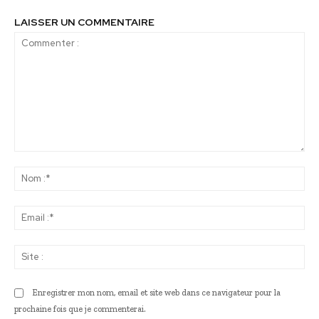
LAISSER UN COMMENTAIRE
Commenter
:
No
:*
Ema
:*
Sit
:
Enregistrer mon nom, email et site web dans ce navigateur pour la
prochaine fois que je commenterai.