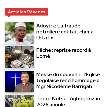
Articles Récents
Adoyi : « La fraude
pétrolière coûtait cher à
l’État »
Pêche : reprise record à
Lomé
Messe du souvenir : l’Église
togolaise rend hommage à
Mgr Nicodème Barrigah
Togo- Notsè : Agbogbozan
2026 annulé