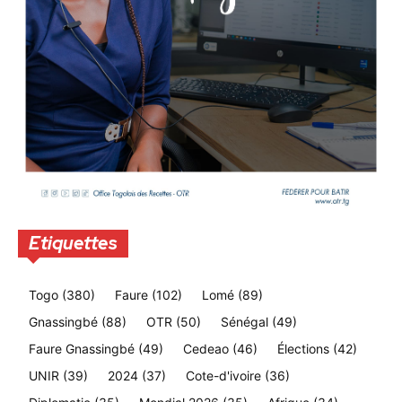
Etiquettes
Togo
(380)
Faure
(102)
Lomé
(89)
Gnassingbé
(88)
OTR
(50)
Sénégal
(49)
Faure Gnassingbé
(49)
Cedeao
(46)
Élections
(42)
UNIR
(39)
2024
(37)
Cote-d'ivoire
(36)