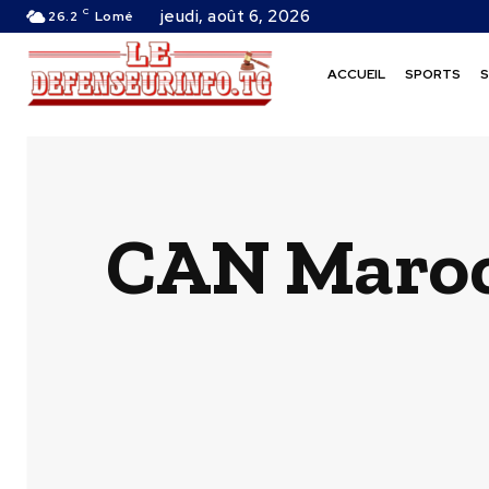
C
jeudi, août 6, 2026
26.2
Lomé
ACCUEIL
SPORTS
S
CAN Maroc 2