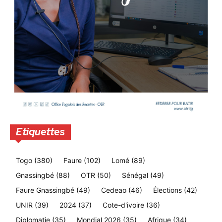
Etiquettes
Togo
(380)
Faure
(102)
Lomé
(89)
Gnassingbé
(88)
OTR
(50)
Sénégal
(49)
Faure Gnassingbé
(49)
Cedeao
(46)
Élections
(42)
UNIR
(39)
2024
(37)
Cote-d'ivoire
(36)
Diplomatie
(35)
Mondial 2026
(35)
Afrique
(34)