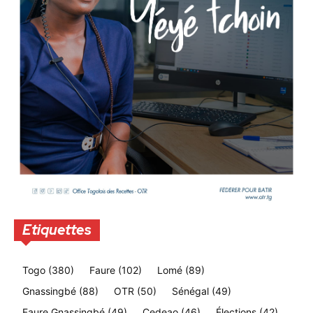
Etiquettes
Togo
(380)
Faure
(102)
Lomé
(89)
Gnassingbé
(88)
OTR
(50)
Sénégal
(49)
Faure Gnassingbé
(49)
Cedeao
(46)
Élections
(42)