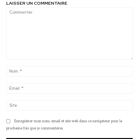
LAISSER UN COMMENTAIRE
Commenter
:
No
:*
Ema
:*
Sit
:
Enregistrer mon nom, email et site web dans ce navigateur pour la
prochaine fois que je commenterai.