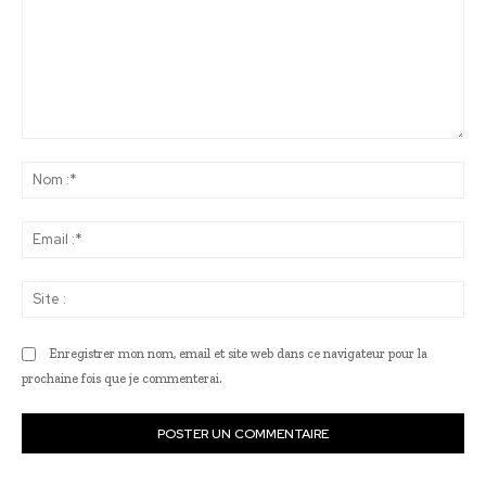
Commenter
:
No
:*
Ema
:*
Sit
:
Enregistrer mon nom, email et site web dans ce navigateur pour la
prochaine fois que je commenterai.