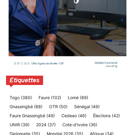
Etiquettes
Togo
(380)
Faure
(102)
Lomé
(89)
Gnassingbé
(88)
OTR
(50)
Sénégal
(49)
Faure Gnassingbé
(49)
Cedeao
(46)
Élections
(42)
UNIR
(39)
2024
(37)
Cote-d'ivoire
(36)
Diplomatie
(35)
Mondial 2026
(35)
Afrique
(34)