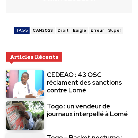
TAGS
CAN2023
Droit
Eaigle
Erreur
Super
Articles Récents
CEDEAO : 43 OSC
réclament des sanctions
contre Lomé
Togo : un vendeur de
journaux interpellé à Lomé
Togo – Racket nocturne :