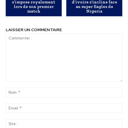
s’impose royalement
d’ivoire s’incline face
lors de son premier
au super Eagles de
match
Nigeria
LAISSER UN COMMENTAIRE
Commenter
:
No
:*
Ema
:*
Sit
: