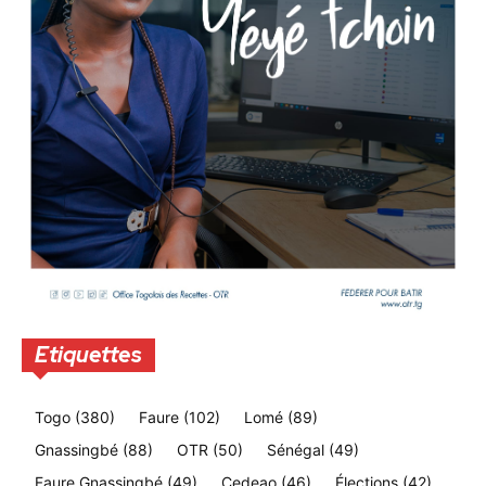
Etiquettes
Togo
(380)
Faure
(102)
Lomé
(89)
Gnassingbé
(88)
OTR
(50)
Sénégal
(49)
Faure Gnassingbé
(49)
Cedeao
(46)
Élections
(42)