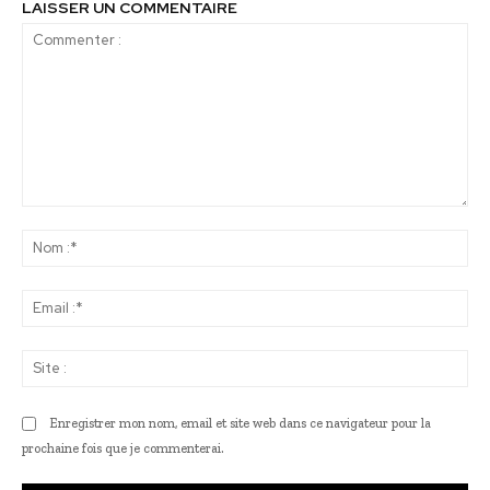
LAISSER UN COMMENTAIRE
Commenter
:
No
:*
Ema
:*
Sit
:
Enregistrer mon nom, email et site web dans ce navigateur pour la
prochaine fois que je commenterai.