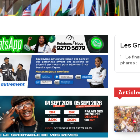
Les Gr
Le fina
phares :
Article