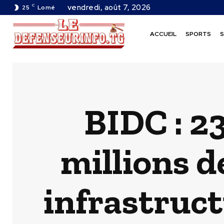
C
vendredi, août 7, 2026
25
Lomé
ACCUEIL
SPORTS
S
BIDC : 23
millions d
infrastruct