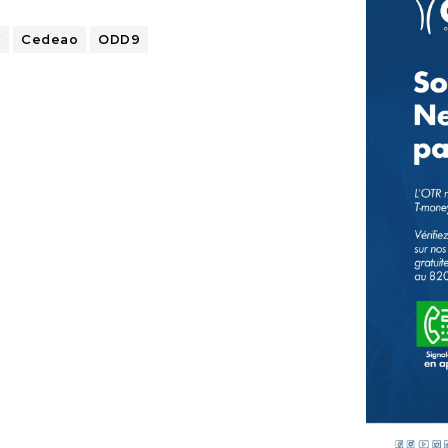
C
Cedeao
ODD9