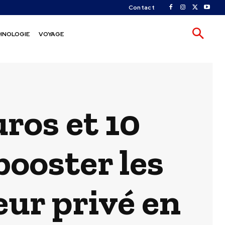
Contact
HNOLOGIE
VOYAGE
uros et 10
booster les
eur privé en