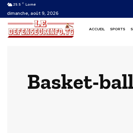
C
25.5
Lomé
dimanche, août 9, 2026
ACCUEIL
SPORTS
S
Basket-ball