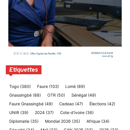
Etiquettes
Togo
(380)
Faure
(102)
Lomé
(89)
Gnassingbé
(88)
OTR
(50)
Sénégal
(49)
Faure Gnassingbé
(49)
Cedeao
(47)
Élections
(42)
UNIR
(39)
2024
(37)
Cote-d'ivoire
(36)
Diplomatie
(35)
Mondial 2026
(35)
Afrique
(34)
Sécurité
(34)
Mali
(33)
CAN 2025
(33)
2025
(33)