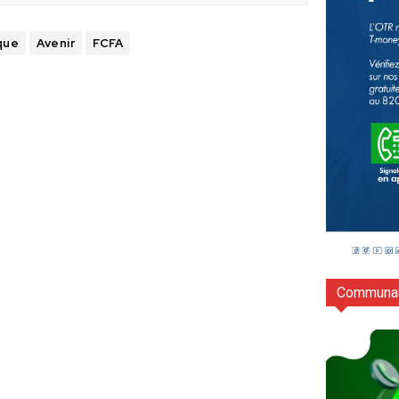
que
Avenir
FCFA
Communau