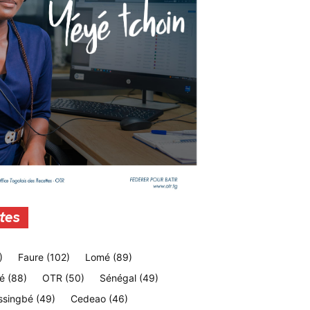
tes
)
Faure
(102)
Lomé
(89)
é
(88)
OTR
(50)
Sénégal
(49)
ssingbé
(49)
Cedeao
(46)