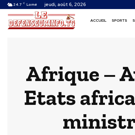
C
jeudi, août 6, 2026
24.7
Lomé
ACCUEIL
SPORTS
S
Afrique – A
Etats africa
ministr