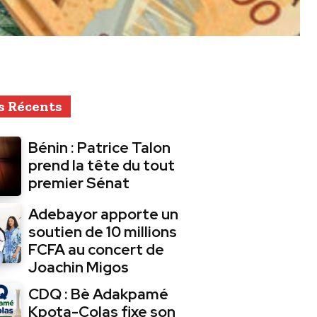
s Récents
Bénin : Patrice Talon
prend la tête du tout
premier Sénat
Adebayor apporte un
soutien de 10 millions
FCFA au concert de
Joachin Migos
CDQ : Bè Adakpamé
Kpota-Colas fixe son