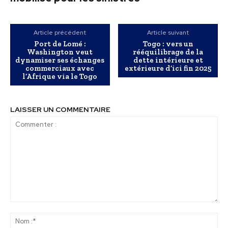
Article précédent
Article suivant
Port de Lomé :
Togo : vers un
Washington veut
rééquilibrage de la
dynamiser ses échanges
dette intérieure et
commerciaux avec
extérieure d’ici fin 2025
l’Afrique via le Togo
LAISSER UN COMMENTAIRE
Commenter
:
No