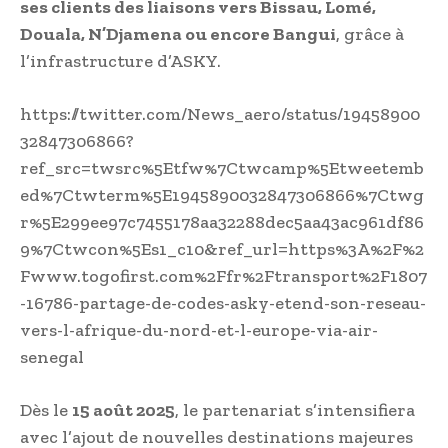
ses clients des liaisons vers Bissau, Lomé,
Douala, N’Djamena ou encore Bangui
, grâce à
l’infrastructure d’ASKY.
https://twitter.com/News_aero/status/19458900
32847306866?
ref_src=twsrc%5Etfw%7Ctwcamp%5Etweetemb
ed%7Ctwterm%5E1945890032847306866%7Ctwg
r%5E299ee97c7455178aa32288dec5aa43ac961df86
9%7Ctwcon%5Es1_c10&ref_url=https%3A%2F%2
Fwww.togofirst.com%2Ffr%2Ftransport%2F1807
-16786-partage-de-codes-asky-etend-son-reseau-
vers-l-afrique-du-nord-et-l-europe-via-air-
senegal
Dès le
15 août 2025
, le partenariat s’intensifiera
avec l’ajout de nouvelles destinations majeures