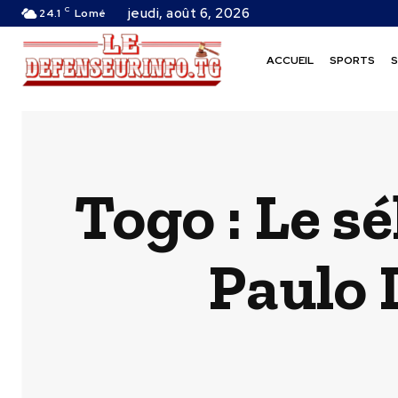
C
jeudi, août 6, 2026
24.1
Lomé
ACCUEIL
SPORTS
S
Togo : Le s
Paulo 