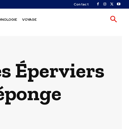
Contact
HNOLOGIE
VOYAGE
es Éperviers
’éponge