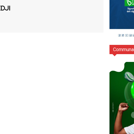
EDJI
Communau