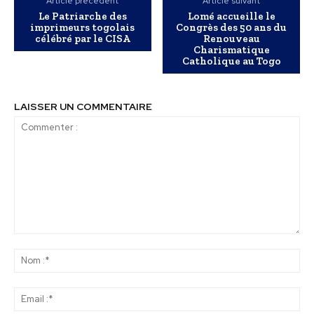
Article précédent
Article suivant
Le Patriarche des
Lomé accueille le
imprimeurs togolais
Congrès des 50 ans du
célébré par le CISA
Renouveau
Charismatique
Catholique au Togo
LAISSER UN COMMENTAIRE
Commenter
:
No
:*
Ema
:*