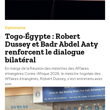
Diplomatie
Togo-Égypte : Robert
Dussey et Badr Abdel Aaty
renforcent le dialogue
bilatéral
En marge de la Réunion des ministres des Affaires
étrangères Corée-Afrique 2026, le ministre togolais des
Affaires étrangères, Robert Dussey, s’est entretenu avec
son...