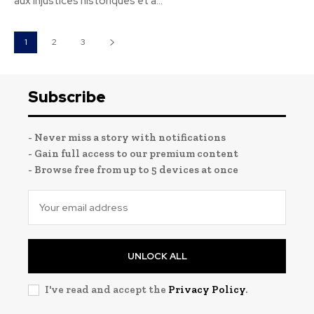
aux injustices historiques et à...
1
2
3
Subscribe
- Never miss a story with notifications
- Gain full access to our premium content
- Browse free from up to 5 devices at once
UNLOCK ALL
I've read and accept the
Privacy Policy
.