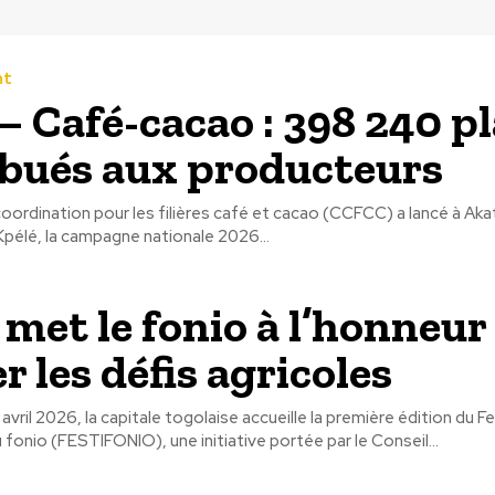
nt
– Café-cacao : 398 240 p
ibués aux producteurs
ordination pour les filières café et cacao (CCFCC) a lancé à Akat
pélé, la campagne nationale 2026...
met le fonio à l’honneur
r les défis agricoles
avril 2026, la capitale togolaise accueille la première édition du Fe
u fonio (FESTIFONIO), une initiative portée par le Conseil...