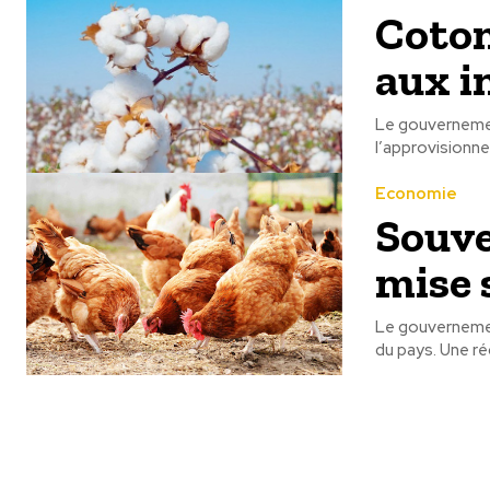
Coton
aux i
Le gouvernement
l’approvisionne
Economie
Souve
mise 
Le gouvernemen
du pays. Une r