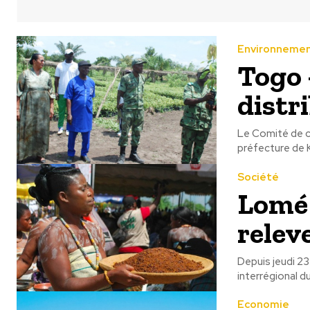
Environneme
Togo 
distr
Le Comité de co
préfecture de K
Société
Lomé 
releve
Depuis jeudi 23 
interrégional d
Economie