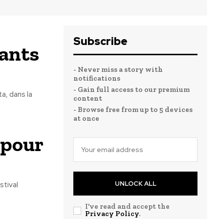
Subscribe
lants
- Never miss a story with
notifications
- Gain full access to our premium
a, dans la
content
- Browse free from up to 5 devices
at once
 pour
UNLOCK ALL
stival
I've read and accept the
Privacy Policy
.