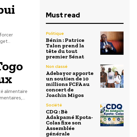
pui
Must read
Politique
forcer
Bénin : Patrice
et...
Talon prend la
tête du tout
premier Sénat
 Togo
Non classé
Adebayor apporte
aux
un soutien de 10
millions FCFA au
concert de
é alimentaire
Joachin Migos
entaires,...
Société
CDQ : Bè
Adakpamé Kpota-
Colas fixe son
Assemblée
générale