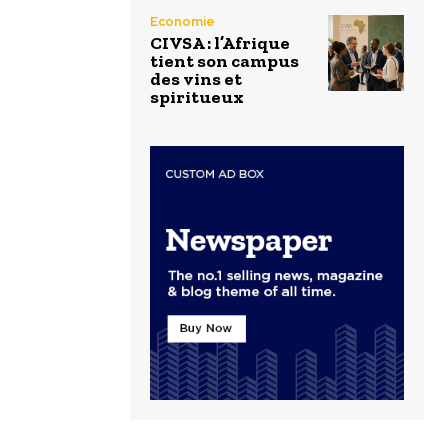
Economie
CIVSA : l’Afrique
tient son campus
des vins et
spiritueux