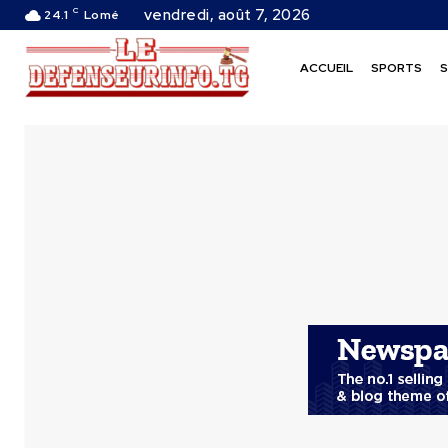
C
vendredi, août 7, 2026
24.1
Lomé
ACCUEIL
SPORTS
S