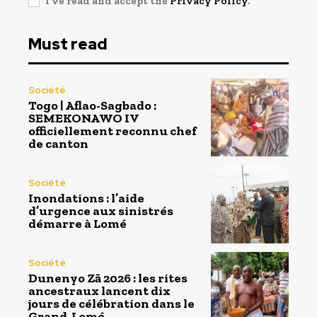
I've read and accept the
Privacy Policy
.
Must read
Société
Togo | Aflao-Sagbado :
SEMEKONAWO IV
officiellement reconnu chef
de canton
Société
Inondations : l’aide
d’urgence aux sinistrés
démarre à Lomé
Société
Dunenyo Zā 2026 : les rites
ancestraux lancent dix
jours de célébration dans le
Grand-Lomé