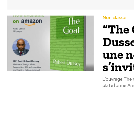
Non classé
“The 
Dusse
une n
s’inv
L’ouvrage The G