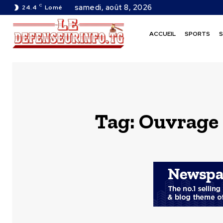
C
samedi, août 8, 2026
24.4
Lomé
ACCUEIL
SPORTS
S
Tag:
Ouvrage 