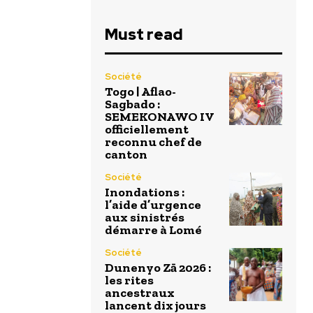
Must read
Société
Togo | Aflao-
Sagbado :
SEMEKONAWO IV
officiellement
reconnu chef de
canton
Société
Inondations :
l’aide d’urgence
aux sinistrés
démarre à Lomé
Société
Dunenyo Zā 2026 :
les rites
ancestraux
lancent dix jours