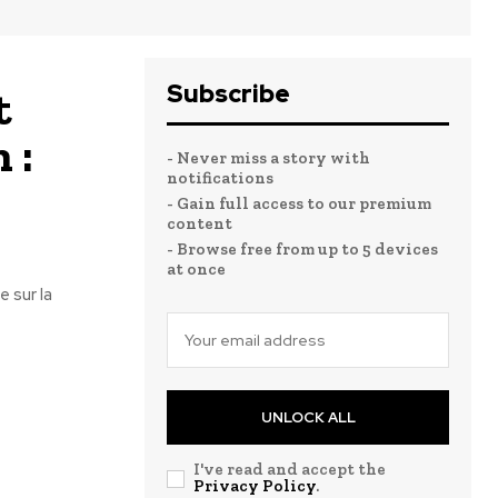
Subscribe
t
 :
- Never miss a story with
notifications
- Gain full access to our premium
content
- Browse free from up to 5 devices
at once
 sur la
UNLOCK ALL
I've read and accept the
Privacy Policy
.