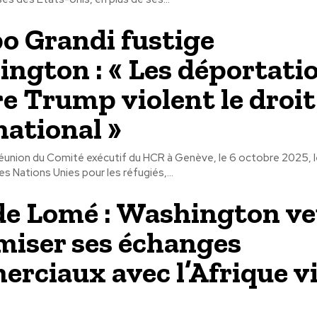
po Grandi fustige
ngton : « Les déportati
ère Trump violent le droit
national »
réunion du Comité exécutif du HCR à Genève, le 6 octobre 2025, 
 Nations Unies pour les réfugiés,...
de Lomé : Washington v
iser ses échanges
rciaux avec l’Afrique vi