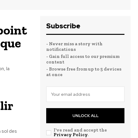
Subscribe
point
nque
- Never miss a story with
notifications
- Gain full access to our premium
content
n, la
- Browse free from up to 5 devices
at once
lir
UNLOCK ALL
I've read and accept the
n sol des
Privacy Policy
.