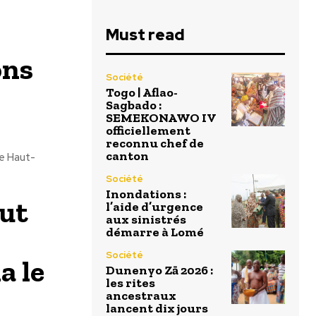
Must read
ons
Société
Togo | Aflao-
Sagbado :
SEMEKONAWO IV
officiellement
reconnu chef de
canton
le Haut-
Société
Inondations :
eut
l’aide d’urgence
aux sinistrés
démarre à Lomé
Société
a le
Dunenyo Zā 2026 :
les rites
ancestraux
lancent dix jours