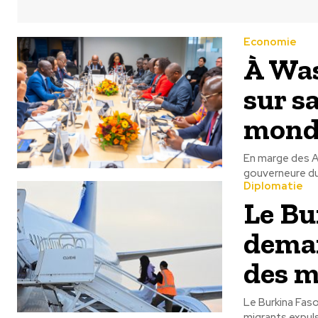
Economie
À Was
sur s
mond
En marge des A
gouverneure du
Diplomatie
Le Bu
deman
des m
Le Burkina Faso
migrants expuls