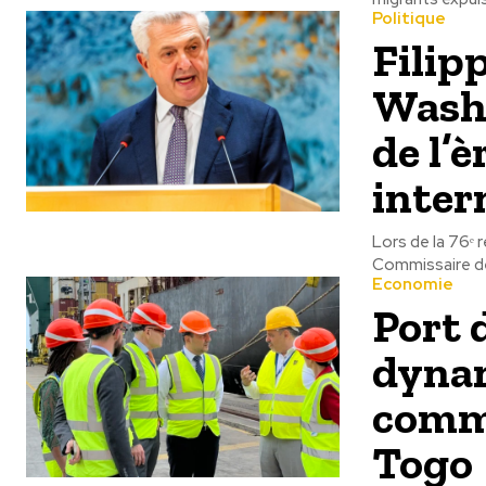
Politique
Filip
Washi
de l’
inter
Lors de la 76ᵉ 
Commissaire des
Economie
Port 
dynam
comme
Togo