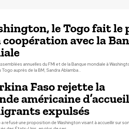
hington, le Togo fait le 
a coopération avec la Ba
iale
ssemblées annuelles du FMI et de la Banque mondiale à Washingto
 Togo auprès de la BM, Sandra Ablamba...
rkina Faso rejette la
de américaine d’accueil
igrants expulsés
 a refusé une proposition de Washington visant à accueillir sur so
és des États-Unis, en plus de ses...