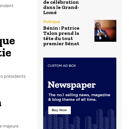
de célébration
tendent
dans le Grand-
Lomé
Politique
Bénin : Patrice
Talon prend la
que
tête du tout
premier Sénat
tie
es présidents
a
e majeure