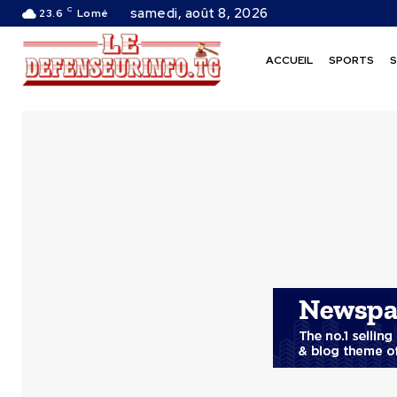
C
samedi, août 8, 2026
23.6
Lomé
ACCUEIL
SPORTS
S