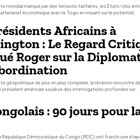
te mondial marqué par des tensions tarifaires, les États-Unis en
partenariat économique avec le Togo en misant sur le potentiel...
résidents Africains à
ngton : Le Regard Criti
ué Roger sur la Diploma
bordination
te géopolitique de plus en plus complexe, la récente rencontre d
le président américain soulève des interrogations profondes sur...
ngolais : 90 jours pour l
a République Démocratique du Congo (RDC) ont franchi une étap