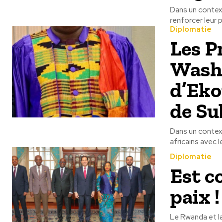
Dans un contex
renforcer leur 
Diplomatie
Les P
Washi
d’Eko
de Su
Dans un contex
africains avec 
Diplomatie
Est co
paix !
Le Rwanda et l