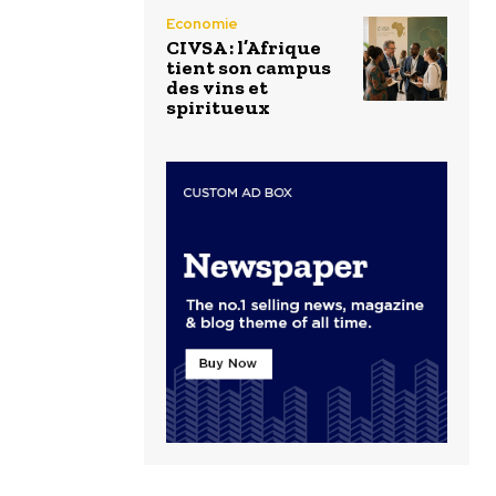
Economie
CIVSA : l’Afrique
tient son campus
des vins et
spiritueux