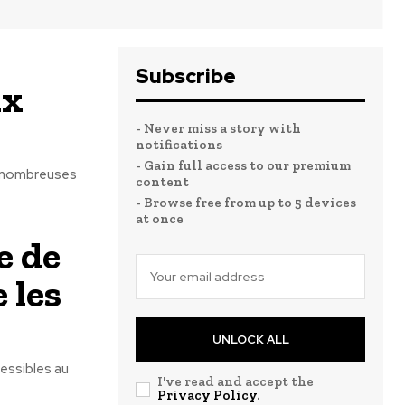
Subscribe
ix
- Never miss a story with
notifications
- Gain full access to our premium
de nombreuses
content
- Browse free from up to 5 devices
at once
e de
 les
UNLOCK ALL
essibles au
I've read and accept the
Privacy Policy
.