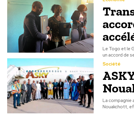
Trans
acco
accél
Le Togo et le G
un accord de se
Société
ASKY 
Noua
La compagnie aé