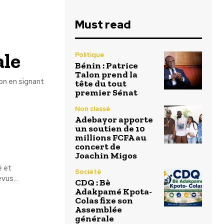
Must read
ale
Politique
Bénin : Patrice
Talon prend la
on en signant
tête du tout
premier Sénat
Non classé
Adebayor apporte
un soutien de 10
millions FCFA au
concert de
Joachin Migos
é et
Société
t prévus...
CDQ : Bè
Adakpamé Kpota-
Colas fixe son
Assemblée
générale