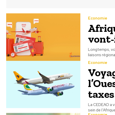
Economie
Afriqu
vont-
Longtemps, voya
liaisons région
Economie
Voyag
l’Oue
taxes
La CEDEAO a val
Economie