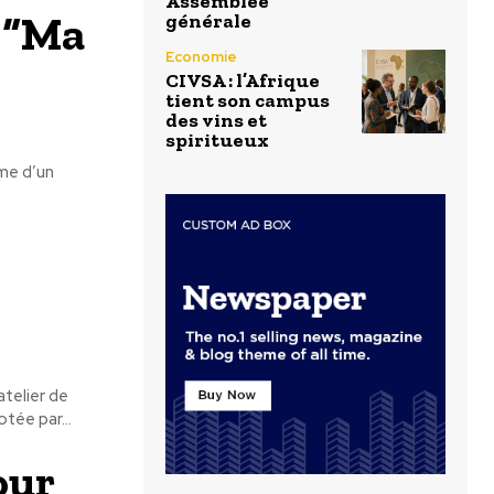
Assemblée
 “Ma
générale
Economie
CIVSA : l’Afrique
tient son campus
des vins et
spiritueux
hme d’un
atelier de
tée par...
our