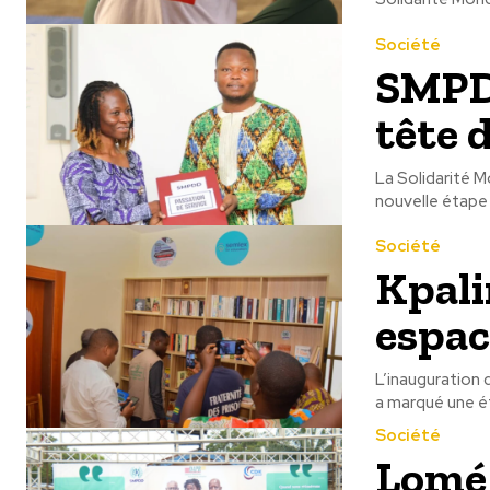
Société
SMPDD
tête 
La Solidarité 
Société
Kpali
espac
L’inauguration 
a marqué une ét
Société
Lomé 