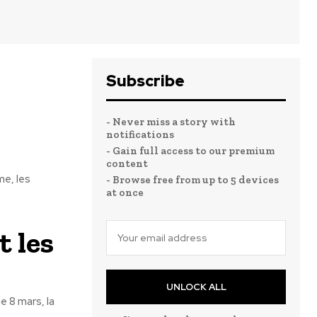
Subscribe
- Never miss a story with
notifications
- Gain full access to our premium
content
me, les
- Browse free from up to 5 devices
at once
t les
UNLOCK ALL
e 8 mars, la