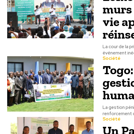
murs 
vie a
réins
La cour de la p
événement inédi
Société
Togo:
gesti
huma
La gestion péni
renforcement de
Société
Un Pa