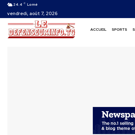
C
24.4
Lomé
vendredi, août 7, 2026
ACCUEIL
SPORTS
S