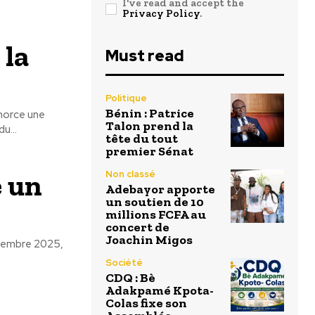
I've read and accept the
Privacy Policy
.
 la
Must read
Politique
Bénin : Patrice
morce une
Talon prend la
on du...
tête du tout
premier Sénat
 un
Non classé
Adebayor apporte
un soutien de 10
millions FCFA au
concert de
Joachin Migos
novembre 2025,
Société
CDQ : Bè
Adakpamé Kpota-
Colas fixe son