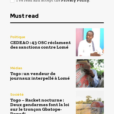
I've read and accept the
Privacy Policy
.
Must read
Politique
CEDEAO : 43 OSC réclament
des sanctions contre Lomé
Médias
Togo : un vendeur de
journaux interpellé à Lomé
Société
Togo – Racket nocturne :
Deux gendarmes font la loi
sur le tronçon Gbatope-
Davedi