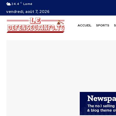
C
24.4
Lomé
vendredi, août 7, 2026
ACCUEIL
SPORTS
S