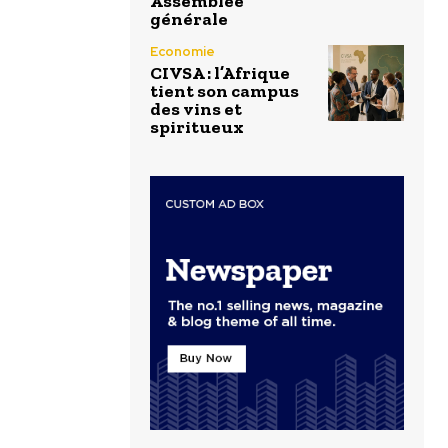
Assemblée
générale
Economie
CIVSA : l’Afrique
tient son campus
des vins et
spiritueux