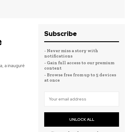
Subscribe
e
- Never miss a story with
notifications
- Gain full access to our premium
a, a inauguré
content
- Browse free from up to 5 devices
at once
UNLOCK ALL